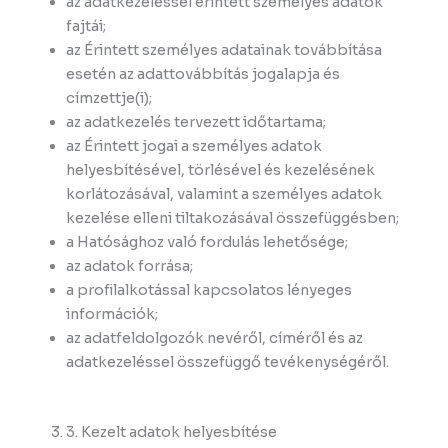
az adatkezeléssel érintett személyes adatok
fajtái;
az Érintett személyes adatainak továbbítása
esetén az adattovábbítás jogalapja és
címzettje(i);
az adatkezelés tervezett időtartama;
az Érintett jogai a személyes adatok
helyesbítésével, törlésével és kezelésének
korlátozásával, valamint a személyes adatok
kezelése elleni tiltakozásával összefüggésben;
a Hatósághoz való fordulás lehetősége;
az adatok forrása;
a profilalkotással kapcsolatos lényeges
információk;
az adatfeldolgozók nevéről, címéről és az
adatkezeléssel összefüggő tevékenységéről.
3. Kezelt adatok helyesbítése