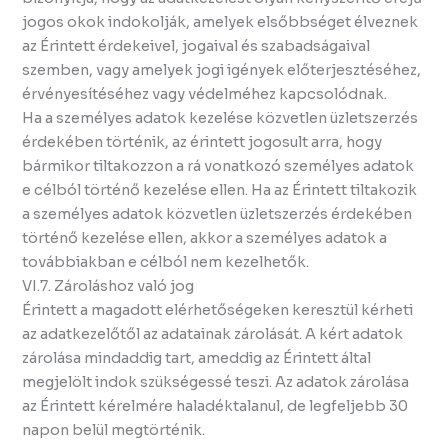
jogos okok indokolják, amelyek elsőbbséget élveznek
az Érintett érdekeivel, jogaival és szabadságaival
szemben, vagy amelyek jogi igények előterjesztéséhez,
érvényesítéséhez vagy védelméhez kapcsolódnak.
Ha a személyes adatok kezelése közvetlen üzletszerzés
érdekében történik, az érintett jogosult arra, hogy
bármikor tiltakozzon a rá vonatkozó személyes adatok
e célból történő kezelése ellen. Ha az Érintett tiltakozik
a személyes adatok közvetlen üzletszerzés érdekében
történő kezelése ellen, akkor a személyes adatok a
továbbiakban e célból nem kezelhetők.
VI.7. Zároláshoz való jog
Érintett a magadott elérhetőségeken keresztül kérheti
az adatkezelőtől az adatainak zárolását. A kért adatok
zárolása mindaddig tart, ameddig az Érintett által
megjelölt indok szükségessé teszi. Az adatok zárolása
az Érintett kérelmére haladéktalanul, de legfeljebb 30
napon belül megtörténik.