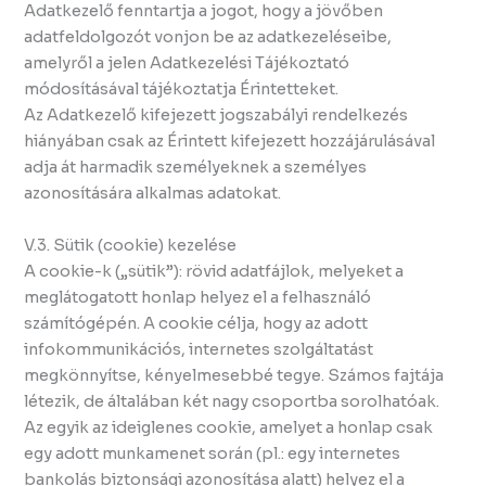
Adatkezelő fenntartja a jogot, hogy a jövőben
adatfeldolgozót vonjon be az adatkezeléseibe,
amelyről a jelen Adatkezelési Tájékoztató
módosításával tájékoztatja Érintetteket.
Az Adatkezelő kifejezett jogszabályi rendelkezés
hiányában csak az Érintett kifejezett hozzájárulásával
adja át harmadik személyeknek a személyes
azonosítására alkalmas adatokat.
V.3. Sütik (cookie) kezelése
A cookie-k („sütik”): rövid adatfájlok, melyeket a
meglátogatott honlap helyez el a felhasználó
számítógépén. A cookie célja, hogy az adott
infokommunikációs, internetes szolgáltatást
megkönnyítse, kényelmesebbé tegye. Számos fajtája
létezik, de általában két nagy csoportba sorolhatóak.
Az egyik az ideiglenes cookie, amelyet a honlap csak
egy adott munkamenet során (pl.: egy internetes
bankolás biztonsági azonosítása alatt) helyez el a