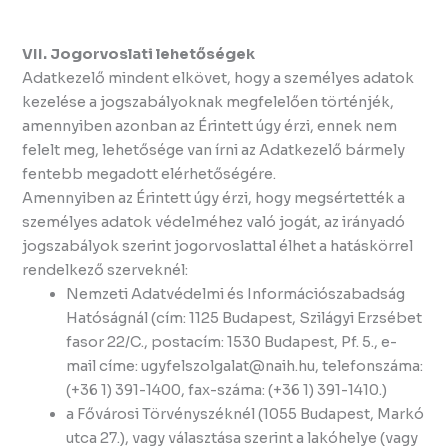
VII. Jogorvoslati lehetőségek
Adatkezelő mindent elkövet, hogy a személyes adatok
kezelése a jogszabályoknak megfelelően történjék,
amennyiben azonban az Érintett úgy érzi, ennek nem
felelt meg, lehetősége van írni az Adatkezelő bármely
fentebb megadott elérhetőségére.
Amennyiben az Érintett úgy érzi, hogy megsértették a
személyes adatok védelméhez való jogát, az irányadó
jogszabályok szerint jogorvoslattal élhet a hatáskörrel
rendelkező szerveknél:
Nemzeti Adatvédelmi és Információszabadság
Hatóságnál (cím: 1125 Budapest, Szilágyi Erzsébet
fasor 22/C., postacím: 1530 Budapest, Pf. 5., e-
mail címe: ugyfelszolgalat@naih.hu, telefonszáma:
(+36 1) 391-1400, fax-száma: (+36 1) 391-1410.)
a Fővárosi Törvényszéknél (1055 Budapest, Markó
utca 27.), vagy választása szerint a lakóhelye (vagy