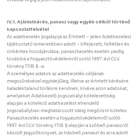
IV.1. Ajánlatkérés, panasz vagy egyéb célból történő
kapcsolatfelvétel
Az adatkezelés jogalapja az Érintett – jelen Adatkezelési
tájékoztató ismeretében adott – kifejezett, feltétlen és
önkéntes hozzájárulása, panaszkezelés esetén pedig
továbbá a fogyasztóvédelemről szóló 1997. évi CLV.
törvény 17/B. § -a.
A személyes adatok az adatkezelés céljának
megszűnésével egyidejűleg, illetve az érintett kérésére
haladéktalanul törlésre kerülnek, kivéve azon adatokat,
amelyeket Adatkezelő jogszabályi kötelezettség
alapján a kötelező adatkezelést elrendelő
jogszabályban meghatározott ideig megőrizni köteles.
Panaszkezelés esetén a fogyasztóvédelemről szóló
1997. évi CLV. törvény 17/B. § alapján a szóbeli panaszról
készült jegyzőkönyvet, az írásbeli panaszt és arra adott