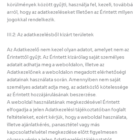
körülmények között gyűjti, használja fel, kezeli, továbbá
arról, hogy az adatkezeléseket illetően az Érintett milyen
jogokkal rendelkezik.
III.2: Az adatkezelésből kizárt területek
Az Adatkezelő nem kezel olyan adatot, amelyet nem az
Érintettől gyűjt. Az Érintett kizárólag saját személyes
adatait adhatja meg a weboldalon, illetve az
Adatkezelőnek a weboldalon megadott elérhetőségi
adatainak használata során. Amennyiben nem saját
személyes adatait adja meg, az adatközlő kötelessége
az Érintett hozzájárulásának beszerzése.
A weboldal használatának megkezdésével Érintett
elfogadja a jelen Adatkezelési tájékoztatóban foglalt
feltételeket, ezért kérjük, hogy a weboldal használata,
illetve ajánlatkérés, panasztétel vagy más
kapcsolatfelvétel megkezdése előtt figyelmesen
olvassa végig a jelen Adatkezelési tájékoztatót.