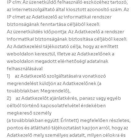
IP cím: Az üzenetküldő felhasználó eszközéhez tartozó,
az internetszolgáltató által kiosztott azonosító szám. Az
IP címet az Adatkezelő az informatikai rendszer
biztonságának fenntartása céljából kezeli.
Az üzenetküldés időpontja: Az Adatkezelő a rendszer
informatikai biztonságának biztosítása céljából kezeli.
Az Adatkezelési tájékoztató célja, hogy az említett
weboldalon keresztül, illetve az Adatkezelőnek a
weboldalon megadott elérhetőségi adatainak
felhasználásával
1) az Adatkezelő szolgáltatásaira vonatkozó
megrendelést küldjön az Adatkezelőnek (a
továbbiakban: Megrendelő),
2) az Adatkezelőt ajánlatkérés, panasz vagy egyéb
célból történő kapcsolatfelvétel érdekében
megkereső személy
(a továbbiakban együtt: Érintett) megfelelően részletes,
pontos és átlátható tájékoztatást kapjon arról, hogy az
Adatkezelő mely személyes adatait, milyen célokra és