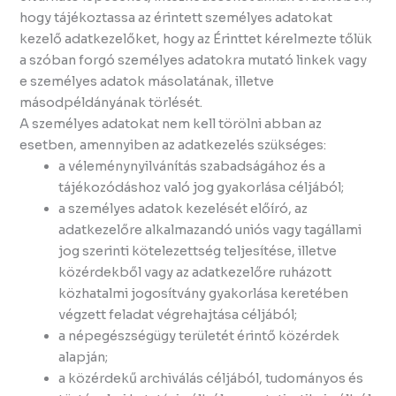
hogy tájékoztassa az érintett személyes adatokat
kezelő adatkezelőket, hogy az Érinttet kérelmezte tőlük
a szóban forgó személyes adatokra mutató linkek vagy
e személyes adatok másolatának, illetve
másodpéldányának törlését.
A személyes adatokat nem kell törölni abban az
esetben, amennyiben az adatkezelés szükséges:
a véleménynyilvánítás szabadságához és a
tájékozódáshoz való jog gyakorlása céljából;
a személyes adatok kezelését előíró, az
adatkezelőre alkalmazandó uniós vagy tagállami
jog szerinti kötelezettség teljesítése, illetve
közérdekből vagy az adatkezelőre ruházott
közhatalmi jogosítvány gyakorlása keretében
végzett feladat végrehajtása céljából;
a népegészségügy területét érintő közérdek
alapján;
a közérdekű archiválás céljából, tudományos és