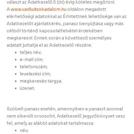
választ az Adatkezelő 5 (öt) évig köteles megőrizni.
A
www.vadludsokadalom.hu
oldalon megadott
elérhetőségi adatokkal az Érintettnek lehetősége van az
Adatkezelőt ajánlatkérés, panasz benyújtása vagy más
célból történő kapcsolatfelvétel érdekében
megkeresni. Ennek során a következő személyes
adatait juttatja el az Adatkezelő részére:
teljes név;
e-mail cím;
telefonszám;
levelezési cím;
megkeresés tárgya;
üzenet.
Szóbeli panasz esetén, amennyiben a panaszt azonnal
nem sikerült orvosolni, Adatkezelő jegyzőkönyvet vesz
fel, amely az alábbi adatokat tartalmazza:
név;