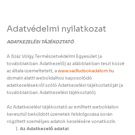
Skip
to
content
Adatvédelmi nyilatkozat
ADATKEZELÉSI TÁJÉKOZTATÓ
A Száz Völgy Természetvédelmi Egyesület (a
továbbiakban: Adatkezelő) az alábbiakban teszi közzé
az általa üzemeltetett, a
www.vadludsokadalom.hu
domain alatti weboldalhoz kapcsolódó
adatkezelésekről szóló Adatkezelési tájékoztatóját (a
továbbiakban: Adatkezelési tájékoztató).
Az Adatkezelési tájékoztató az említett weboldalon
keresztül beküldött üzenetek feldolgozása során
rögzített személyes adatok kezelésére vonatkozik.
Az Adatkezelő adatai