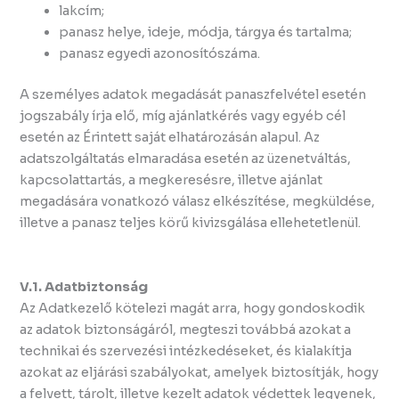
lakcím;
panasz helye, ideje, módja, tárgya és tartalma;
panasz egyedi azonosítószáma.
A személyes adatok megadását panaszfelvétel esetén
jogszabály írja elő, míg ajánlatkérés vagy egyéb cél
esetén az Érintett saját elhatározásán alapul. Az
adatszolgáltatás elmaradása esetén az üzenetváltás,
kapcsolattartás, a megkeresésre, illetve ajánlat
megadására vonatkozó válasz elkészítése, megküldése,
illetve a panasz teljes körű kivizsgálása ellehetetlenül.
V.1. Adatbiztonság
Az Adatkezelő kötelezi magát arra, hogy gondoskodik
az adatok biztonságáról, megteszi továbbá azokat a
technikai és szervezési intézkedéseket, és kialakítja
azokat az eljárási szabályokat, amelyek biztosítják, hogy
a felvett, tárolt, illetve kezelt adatok védettek legyenek,