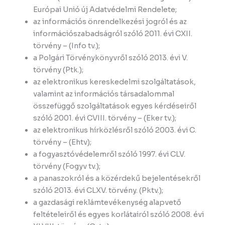
Európai Unió új Adatvédelmi Rendelete;
az információs önrendelkezési jogról és az
információszabadságról szóló 2011. évi CXII.
törvény – (Info tv.);
a Polgári Törvénykönyvről szóló 2013. évi V.
törvény (Ptk.);
az elektronikus kereskedelmi szolgáltatások,
valamint az információs társadalommal
összefüggő szolgáltatások egyes kérdéseiről
szóló 2001. évi CVIII. törvény – (Eker tv.);
az elektronikus hírközlésről szóló 2003. évi C.
törvény – (Ehtv);
a fogyasztóvédelemről szóló 1997. évi CLV.
törvény (Fogyv tv.);
a panaszokról és a közérdekű bejelentésekről
szóló 2013. évi CLXV. törvény. (Pktv.);
a gazdasági reklámtevékenység alapvető
feltételeiről és egyes korlátairól szóló 2008. évi