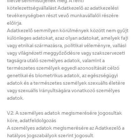
illetve semmisüljenek meg. A fenti
kötelezettségvállalást Adatkezelő az adatkezelési
tevékenységben részt vevő munkavállalói részére
előírja.
Adatkezelő semmilyen körülmények között nem gyűjt
különleges adatokat, azaz olyan adatokat, amelyek faji
vagy etnikai származásra, politikai véleményre, vallási
vagy világnézeti meggyőződésre vagy szakszervezeti
tagságra utaló személyes adatok, valamint a
természetes személyek egyedi azonosítását célzó
genetikai és biometrikus adatok, az egészségügyi
adatok és a természetes személyek szexuális életére
vagy szexuális irányultságára vonatkozó személyes
adatok.
V.2. A személyes adatok megismerésére jogosultak
köre, adatfeldolgozás
A személyes adatok megismerésére az Adatkezelő a
hatályos jogszabályok szerint jogosult.