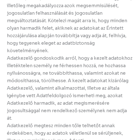
illetőleg megakadályozza azok megsemmisülését,
jogosulatlan felhasználását és jogosulatlan
megváltoztatását. Kötelezi magát arra is, hogy minden
olyan harmadik felet, akiknek az adatokat az Érintett
hozzájárulása alapján továbbítja vagy adja át, felhívja,
hogy tegyenek eleget az adatbiztonság
követelményének.
Adatkezelő gondoskodik arról, hogy a kezelt adatokhoz
illetéktelen személy ne férhessen hozzá, ne hozhassa
nyilvánosságra, ne továbbíthassa, valamint azokat ne
módosíthassa, törölhesse. A kezelt adatokat kizárólag
Adatkezelő, valamint alkalmazottai, illetve az általa
igénybe vett Adatfeldolgozó ismerheti meg, azokat
Adatkezelő harmadik, az adat megismerésére
jogosultsággal nem rendelkező személynek nem adja
át.
Adatkezelő megtesz minden tőle telhetőt annak
érdekében, hogy az adatok véletlenül se sérüljenek,