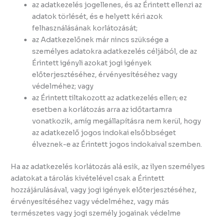
az adatkezelés jogellenes, és az Érintett ellenzi az
adatok törlését, és e helyett kéri azok
felhasználásának korlátozását;
az Adatkezelőnek már nincs szüksége a
személyes adatokra adatkezelés céljából, de az
Érintett igényli azokat jogi igények
előterjesztéséhez, érvényesítéséhez vagy
védelméhez; vagy
az Érintett tiltakozott az adatkezelés ellen; ez
esetben a korlátozás arra az időtartamra
vonatkozik, amíg megállapításra nem kerül, hogy
az adatkezelő jogos indokai elsőbbséget
élveznek-e az Érintett jogos indokaival szemben.
Ha az adatkezelés korlátozás alá esik, az ilyen személyes
adatokat a tárolás kivételével csak a Érintett
hozzájárulásával, vagy jogi igények előterjesztéséhez,
érvényesítéséhez vagy védelméhez, vagy más
természetes vagy jogi személy jogainak védelme