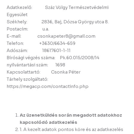
Adatkezelő: Száz Völgy Természetvédelmi
Egyesület
Székhely: 2836, Baj, Dózsa György utca 8.
Postacím: u.a.
E-mail: csonkapeter8@gmail.com
Telefon: +3630/6634-659
Adószám: 18617601-1-11
Bírósági végzés száma: Pk.60.015/2008/14
nyilvántartási szám: 1698
Kapcsolattartó: Csonka Péter
Tárhely szolgáltató:
https://megacp.com/contactinfo.php
Az üzenetküldés során megadott adatokhoz
kapcsolódó adatkezelés
1. A kezelt adatok pontos köre és az adatkezelés