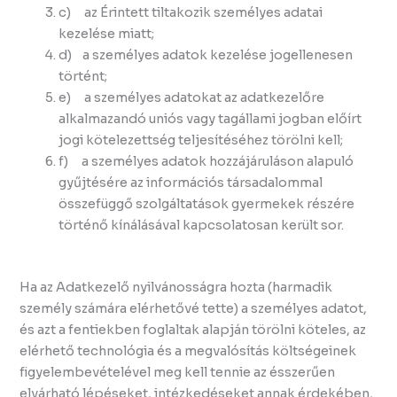
c) az Érintett tiltakozik személyes adatai
kezelése miatt;
d) a személyes adatok kezelése jogellenesen
történt;
e) a személyes adatokat az adatkezelőre
alkalmazandó uniós vagy tagállami jogban előírt
jogi kötelezettség teljesítéséhez törölni kell;
f) a személyes adatok hozzájáruláson alapuló
gyűjtésére az információs társadalommal
összefüggő szolgáltatások gyermekek részére
történő kínálásával kapcsolatosan került sor.
Ha az Adatkezelő nyilvánosságra hozta (harmadik
személy számára elérhetővé tette) a személyes adatot,
és azt a fentiekben foglaltak alapján törölni köteles, az
elérhető technológia és a megvalósítás költségeinek
figyelembevételével meg kell tennie az ésszerűen
elvárható lépéseket, intézkedéseket annak érdekében,