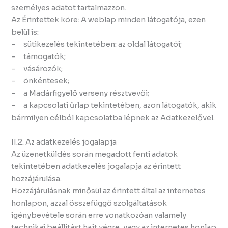
személyes adatot tartalmazzon.
Az Érintettek köre: A weblap minden látogatója, ezen
belül is:
– sütikezelés tekintetében: az oldal látogatói;
– támogatók;
– vásározók;
– önkéntesek;
– a Madárfigyelő verseny résztvevői;
– a kapcsolati űrlap tekintetében, azon látogatók, akik
bármilyen célból kapcsolatba lépnek az Adatkezelővel.
II.2. Az adatkezelés jogalapja
Az üzenetküldés során megadott fenti adatok
tekintetében adatkezelés jogalapja az érintett
hozzájárulása.
Hozzájárulásnak minősül az érintett által az internetes
honlapon, azzal összefüggő szolgáltatások
igénybevétele során erre vonatkozóan valamely
technikai beállítást hajt végre, vagy az internetes honlap