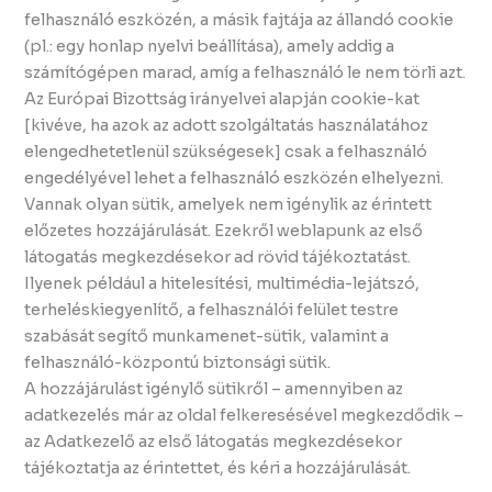
felhasználó eszközén, a másik fajtája az állandó cookie
(pl.: egy honlap nyelvi beállítása), amely addig a
számítógépen marad, amíg a felhasználó le nem törli azt.
Az Európai Bizottság irányelvei alapján cookie-kat
[kivéve, ha azok az adott szolgáltatás használatához
elengedhetetlenül szükségesek] csak a felhasználó
engedélyével lehet a felhasználó eszközén elhelyezni.
Vannak olyan sütik, amelyek nem igénylik az érintett
előzetes hozzájárulását. Ezekről weblapunk az első
látogatás megkezdésekor ad rövid tájékoztatást.
Ilyenek például a hitelesítési, multimédia-lejátszó,
terheléskiegyenlítő, a felhasználói felület testre
szabását segítő munkamenet-sütik, valamint a
felhasználó-központú biztonsági sütik.
A hozzájárulást igénylő sütikről – amennyiben az
adatkezelés már az oldal felkeresésével megkezdődik –
az Adatkezelő az első látogatás megkezdésekor
tájékoztatja az érintettet, és kéri a hozzájárulását.