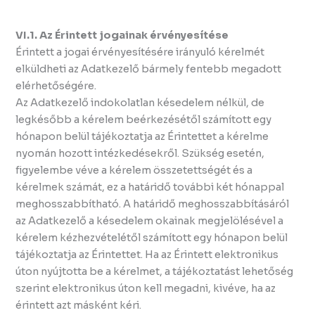
VI.1. Az Érintett jogainak érvényesítése
Érintett a jogai érvényesítésére irányuló kérelmét
elküldheti az Adatkezelő bármely fentebb megadott
elérhetőségére.
Az Adatkezelő indokolatlan késedelem nélkül, de
legkésőbb a kérelem beérkezésétől számított egy
hónapon belül tájékoztatja az Érintettet a kérelme
nyomán hozott intézkedésekről. Szükség esetén,
figyelembe véve a kérelem összetettségét és a
kérelmek számát, ez a határidő további két hónappal
meghosszabbítható. A határidő meghosszabbításáról
az Adatkezelő a késedelem okainak megjelölésével a
kérelem kézhezvételétől számított egy hónapon belül
tájékoztatja az Érintettet. Ha az Érintett elektronikus
úton nyújtotta be a kérelmet, a tájékoztatást lehetőség
szerint elektronikus úton kell megadni, kivéve, ha az
érintett azt másként kéri.