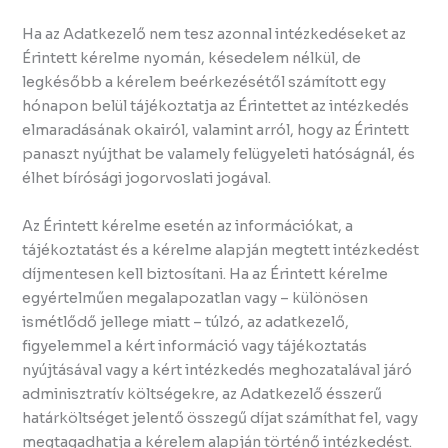
Ha az Adatkezelő nem tesz azonnal intézkedéseket az
Érintett kérelme nyomán, késedelem nélkül, de
legkésőbb a kérelem beérkezésétől számított egy
hónapon belül tájékoztatja az Érintettet az intézkedés
elmaradásának okairól, valamint arról, hogy az Érintett
panaszt nyújthat be valamely felügyeleti hatóságnál, és
élhet bírósági jogorvoslati jogával.
Az Érintett kérelme esetén az információkat, a
tájékoztatást és a kérelme alapján megtett intézkedést
díjmentesen kell biztosítani. Ha az Érintett kérelme
egyértelműen megalapozatlan vagy – különösen
ismétlődő jellege miatt – túlzó, az adatkezelő,
figyelemmel a kért információ vagy tájékoztatás
nyújtásával vagy a kért intézkedés meghozatalával járó
adminisztratív költségekre, az Adatkezelő ésszerű
határköltséget jelentő összegű díjat számíthat fel, vagy
megtagadhatja a kérelem alapján történő intézkedést.