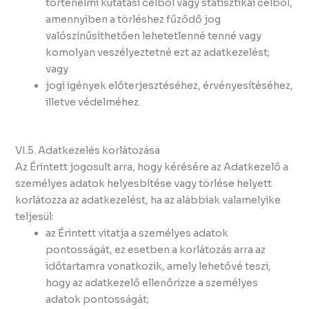
történelmi kutatási célból vagy statisztikai célból,
amennyiben a törléshez fűződő jog
valószínűsíthetően lehetetlenné tenné vagy
komolyan veszélyeztetné ezt az adatkezelést;
vagy
jogi igények előterjesztéséhez, érvényesítéséhez,
illetve védelméhez.
VI.5. Adatkezelés korlátozása
Az Érintett jogosult arra, hogy kérésére az Adatkezelő a
személyes adatok helyesbítése vagy törlése helyett
korlátozza az adatkezelést, ha az alábbiak valamelyike
teljesül:
az Érintett vitatja a személyes adatok
pontosságát, ez esetben a korlátozás arra az
időtartamra vonatkozik, amely lehetővé teszi,
hogy az adatkezelő ellenőrizze a személyes
adatok pontosságát;