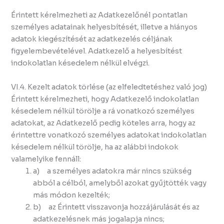
Érintett kérelmezheti az Adatkezelőnél pontatlan
személyes adatainak helyesbítését, illetve a hiányos
adatok kiegészítését az adatkezelés céljának
figyelembevételével. Adatkezelő a helyesbítést
indokolatlan késedelem nélkül elvégzi.
VI.4. Kezelt adatok törlése (az elfeledtetéshez való jog)
Érintett kérelmezheti, hogy Adatkezelő indokolatlan
késedelem nélkül törölje a rá vonatkozó személyes
adatokat, az Adatkezelő pedig köteles arra, hogy az
érintettre vonatkozó személyes adatokat indokolatlan
késedelem nélkül törölje, ha az alábbi indokok
valamelyike fennáll:
a) a személyes adatokra már nincs szükség
abból a célból, amelyből azokat gyűjtötték vagy
más módon kezelték;
b) az Érintett visszavonja hozzájárulását és az
adatkezelésnek más jogalapja nincs;