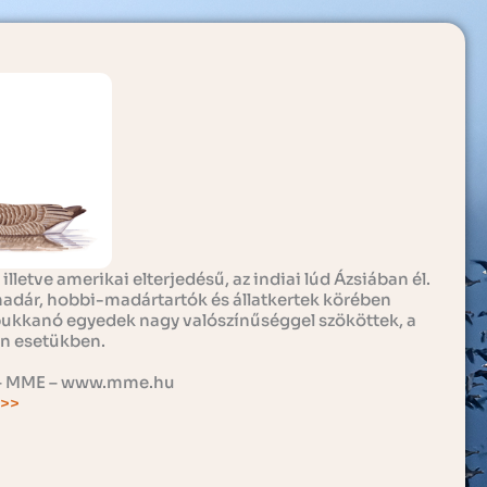
 illetve amerikai elterjedésű, az indiai lúd Ázsiában él.
adár, hobbi-madártartók és állatkertek körében
bukkanó egyedek nagy valószínűséggel szököttek, a
an esetükben.
cs – MME – www.mme.hu
 >>