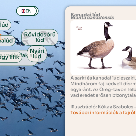
EN
Kanadai lúd
Branta canadensis
 lúd
Rövidcsőrű
L
lúd
alúd
Nyári
 a vadludak a
lúd
gy lilik
A sarki és kanadai lúd északi,
Mindhárom faj kedvelt díszm
egyaránt. Az Öreg-tavon fel
vad eredet erősen bizonytal
Illusztráció: Kókay Szabol
További információk a fajról