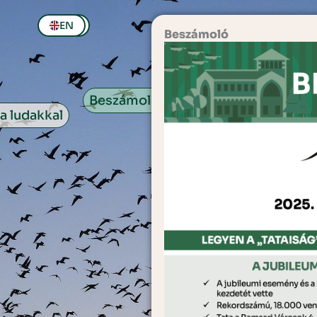
EN
Beszámoló
Beszámoló
a ludakkal