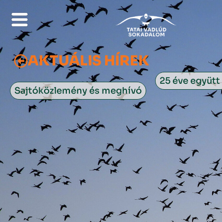
Skip
to
content
AKTUÁLIS HÍREK
25 éve együtt 
Sajtóközlemény és meghívó